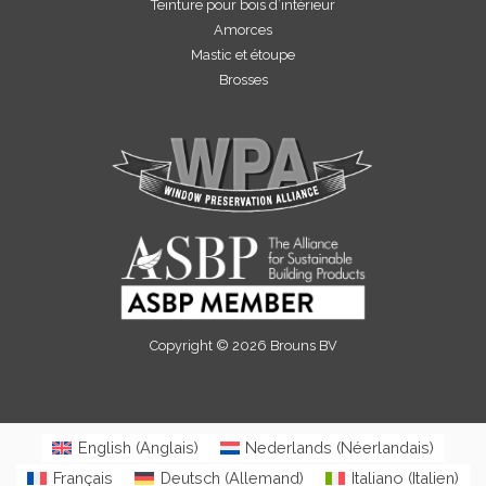
Teinture pour bois d’intérieur
Amorces
Mastic et étoupe
Brosses
Copyright © 2026 Brouns BV
English
(
Anglais
)
Nederlands
(
Néerlandais
)
Français
Deutsch
(
Allemand
)
Italiano
(
Italien
)