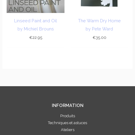
Linseed Paint and Oil
The Warm Dry Home
by Michiel Brouns
by Pete Ward
€
22.95
€
35.00
INFORMATION
Produits
Techniques et astuces
Ateliers