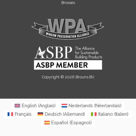
Brosses
Copyright © 2026 Brouns BV
English
(
Anglais
)
Nederlands
(
Néerlandais
)
Français
Deutsch
(
Allemand
)
Italiano
(
Italien
)
Español
(
Espagnol
)