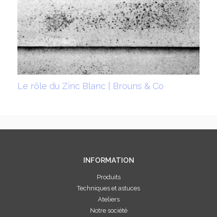
Le rôle du Zinc Blanc | Brouns & Co
INFORMATION
Produits
Techniques et astuces
Ateliers
Notre société