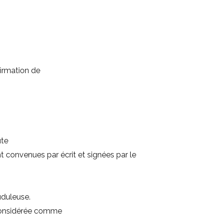
irmation de
ute
 convenues par écrit et signées par le
uduleuse.
 considérée comme