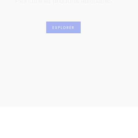
Peinture et produits auxiliaires
EXPLORER