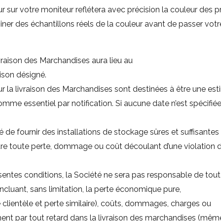
ur sur votre moniteur reflétera avec précision la couleur des p
aminer des échantillons réels de la couleur avant de passer v
livraison des Marchandises aura lieu au
aison désigné.
ur la livraison des Marchandises sont destinées à être une est
mme essentiel par notification. Si aucune date n’est spécifiée, 
é de fournir des installations de stockage sûres et suffisantes
tre toute perte, dommage ou coût découlant d’une violation 
ésentes conditions, la Société ne sera pas responsable de to
incluant, sans limitation, la perte économique pure,
e clientèle et perte similaire), coûts, dommages, charges ou
nt par tout retard dans la livraison des marchandises (même 