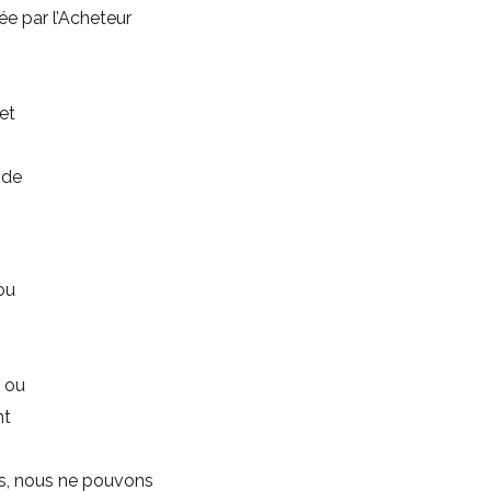
e par l’Acheteur
et
 de
ou
s ou
nt
its, nous ne pouvons