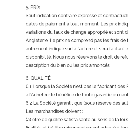
5. PRIX
Sauf indication contraire expresse et contractuelle
dates de paiement à tout moment. Les prix indi
variations du taux de change approprié et sont d
Angleterre. Le prix ne comprend pas les frais de 
autrement indiqué sur la facture et sera facturé
disponibilité. Nous nous réservons le droit de r
description du bien ou les prix annoncés.
6. QUALITÉ
6.1 Lorsque la Société n’est pas le fabricant des P
à l’Acheteur le bénéfice de toute garantie ou cau
6.2 La Société garantit que (sous réserve des autr
Les marchandises doivent :
(a) être de qualité satisfaisante au sens de la l
finalité ; et (c) être raisonnablement adapté à to