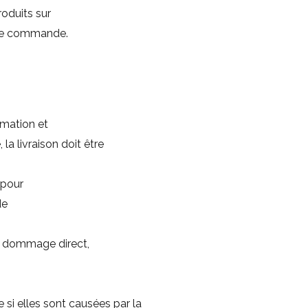
roduits sur
otre commande.
imation et
la livraison doit être
 pour
de
ut dommage direct,
si elles sont causées par la