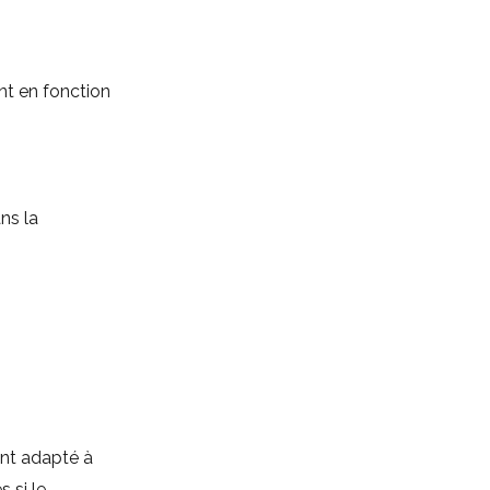
nt en fonction
ns la
ent adapté à
 si le