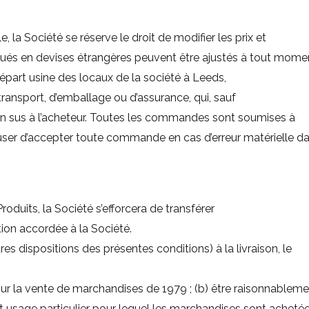
, la Société se réserve le droit de modifier les prix et
qués en devises étrangères peuvent être ajustés à tout mome
épart usine des locaux de la société à Leeds,
transport, d’emballage ou d’assurance, qui, sauf
 en sus à l’acheteur. Toutes les commandes sont soumises à
efuser d’accepter toute commande en cas d’erreur matérielle da
roduits, la Société s’efforcera de transférer
tion accordée à la Société.
es dispositions des présentes conditions) à la livraison, le
oi sur la vente de marchandises de 1979 ; (b) être raisonnablem
ut usage particulier pour lequel les marchandises sont achetées