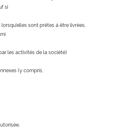
f si
orsqu’elles sont prêtes à être livrées,
rni
r les activités de la société)
onnexes (y compris,
utorisée.