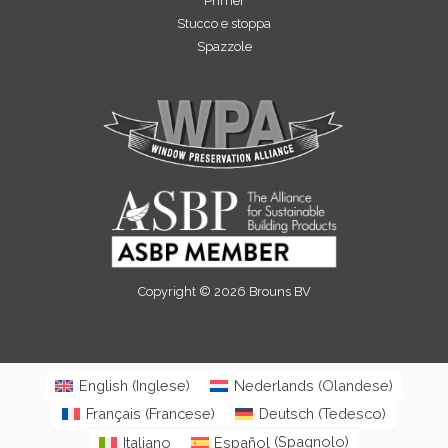
Primer
Stucco e stoppa
Spazzole
Copyright © 2026 Brouns BV
English
(
Inglese
)
Nederlands
(
Olandese
)
Français
(
Francese
)
Deutsch
(
Tedesco
)
Italiano
Español
(
Spagnolo
)