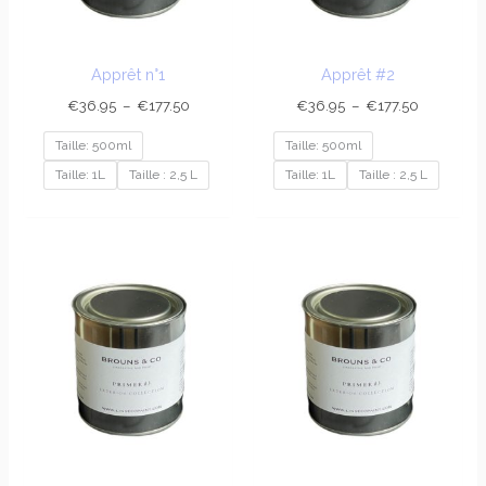
Apprêt n°1
Apprêt #2
€
36.95
–
€
177.50
€
36.95
–
€
177.50
Taille: 500ml
Taille: 500ml
Taille: 1L
Taille : 2,5 L
Taille: 1L
Taille : 2,5 L
Plage
Plage
de
de
prix :
prix :
€36.95
€36.95
à
à
€177.50
€177.50