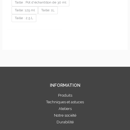
Taille : Pot d'échantillon de 30 ml
Taille: 125 ml
Taille: 1L
Taille : 2,5 L
INFORMATION
Produits
Techniques et astuces
Ateliers
Notre société
Durabilité