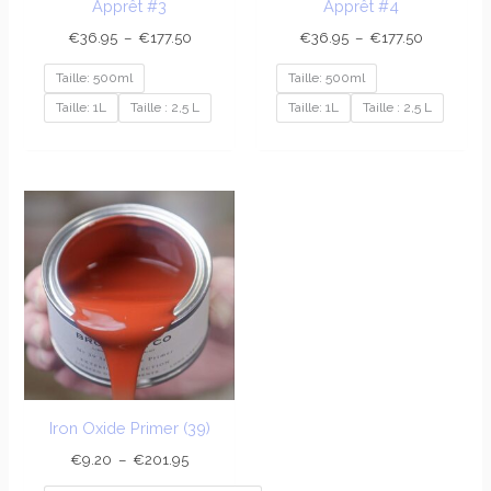
Apprêt #3
Apprêt #4
€
36.95
–
€
177.50
€
36.95
–
€
177.50
Taille: 500ml
Taille: 500ml
Taille: 1L
Taille : 2,5 L
Taille: 1L
Taille : 2,5 L
Plage
de
prix :
€9.20
à
€201.95
Iron Oxide Primer (39)
€
9.20
–
€
201.95