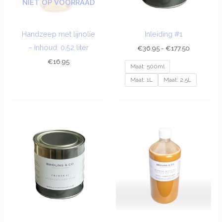
NIET OP VOORRAAD
Handzeep met lijnolie
Inleiding #1
– Inhoud: 0,52 liter
€
36.95
-
€
177.50
€
16.95
Maat: 500ml
Maat: 1L
Maat: 2,5L
Prijsklasse:
Prijsklasse:
€36.95
€34.95
tot
tot
€177.50
€229.95