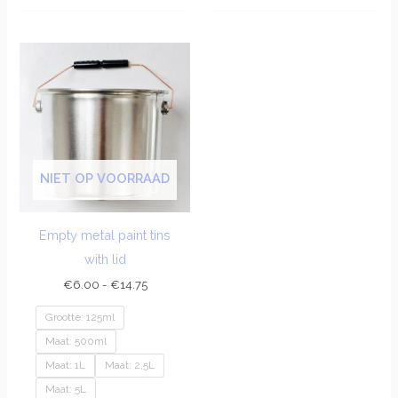
Prijsklasse:
€6.00
tot
€14.75
NIET OP VOORRAAD
Empty metal paint tins
with lid
€
6.00
-
€
14.75
Grootte: 125ml
Maat: 500ml
Maat: 1L
Maat: 2,5L
Maat: 5L