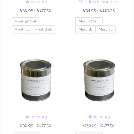
Inleiding #2
Voedende houtolie
€
36.95
-
€
177.50
€
34.95
-
€
229.95
Maat: 500ml
Maat: 500ml
Maat: 1L
Maat: 2,5L
Maat: 1L
Maat: 5L
Prijsklasse:
Prijsklasse:
€36.95
€36.95
tot
tot
€177.50
€177.50
Inleiding #3
Inleiding #4
€
36.95
-
€
177.50
€
36.95
-
€
177.50