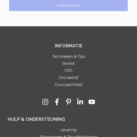
a
SUBSCRIBE
i
l
*
INFORMATIE
Technieken & Tips
Winkel
CPD
Ons bedrijf
Duurzaamheid
HULP & ONDERSTEUNING
Levering
Retourneren & Terugbetalingen