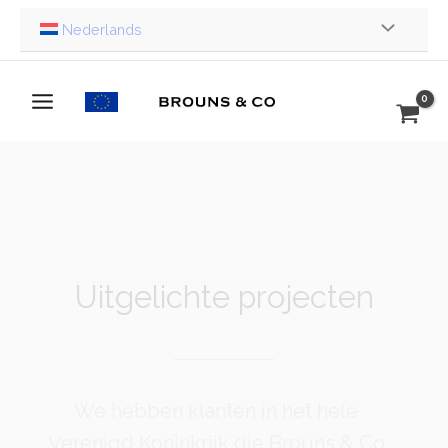
Ga
Nederlands
naar
de
inhoud
Uitgelichte projecten
We hebben klanten in het hele
Verenigd Koninkrijk die Brouns & Co