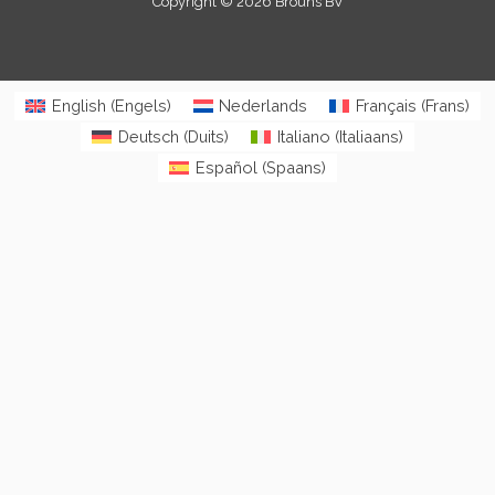
Copyright © 2026 Brouns BV
English
(
Engels
)
Nederlands
Français
(
Frans
)
Deutsch
(
Duits
)
Italiano
(
Italiaans
)
Español
(
Spaans
)