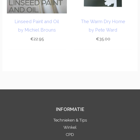
Linseed Paint and Oil
The Warm Dry Home
by Michiel Brouns
by Pete Ward
€
22.95
€
35.00
INFORMATIE
Technieken & Tips
Winkel
CPD