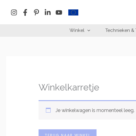
Ga
naar
de
inhoud
Winkel
Technieken & 
Winkelkarretje
Je winkelwagen is momenteel leeg.
TERUG NAAR WINKEL