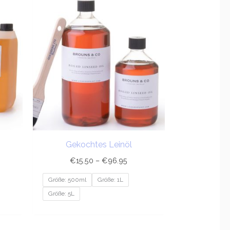
sspanne:
Preisspanne:
.50
€15.50
bis
.75
€96.95
Gekochtes Leinöl
€
15.50
–
€
96.95
Größe: 500ml
Größe: 1L
Größe: 5L