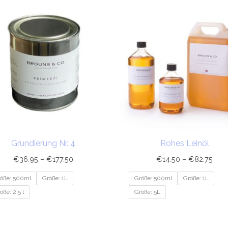
Preisspanne:
Prei
€36.95
€14
bis
bis
€177.50
€82
Grundierung Nr. 4
Rohes Leinöl
€
36.95
–
€
177.50
€
14.50
–
€
82.75
öße: 500ml
Größe: 1L
Größe: 500ml
Größe: 1L
öße: 2,5 l
Größe: 5L