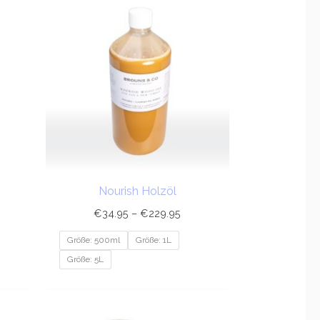
.95
€34.95
bis
7.50
€229.95
Nourish Holzöl
€
34.95
–
€
229.95
Größe: 500ml
Größe: 1L
Größe: 5L