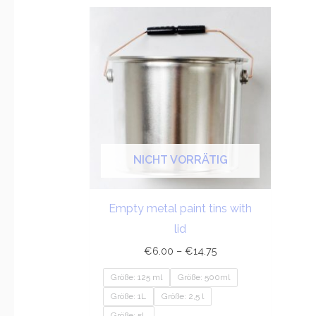
Preisspanne:
€6.00
bis
€14.75
NICHT VORRÄTIG
Empty metal paint tins with
lid
€
6.00
–
€
14.75
Größe: 125 ml
Größe: 500ml
Größe: 1L
Größe: 2,5 l
Größe: 5L