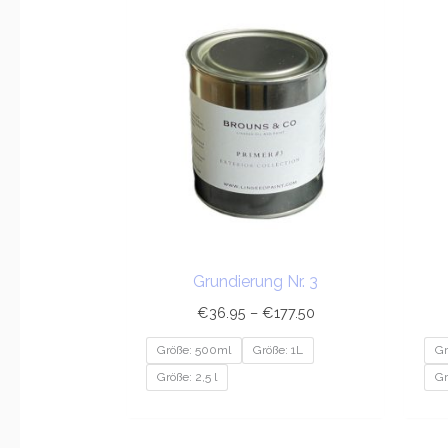
Preisspanne:
€36.95
bis
€177.50
Grundierung Nr. 3
€
36.95
–
€
177.50
Größe: 500ml
Größe: 1L
Gr
Größe: 2,5 l
Gr