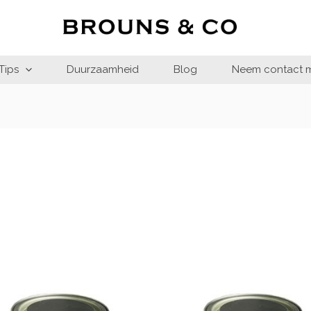
Tips
Duurzaamheid
Blog
Neem contact m
Prijsklasse:
Prij
€36.95
€36
tot
tot