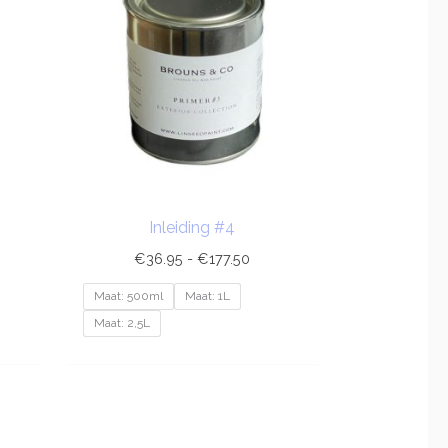
7.50
€177.50
Inleiding #4
€
36.95
-
€
177.50
Maat: 500ml
Maat: 1L
Maat: 2,5L