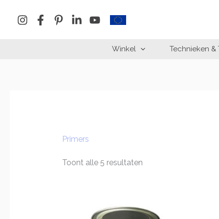
Ga
naar
de
inhoud
Winkel
Technieken & 
Primers
Toont alle 5 resultaten
Prijsklasse:
€36.95
tot