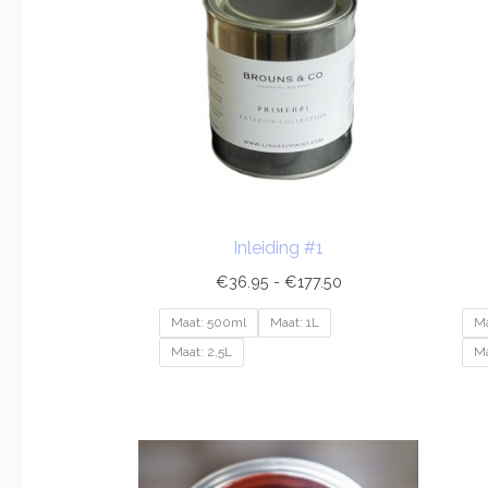
€177.50
Inleiding #1
€
36.95
-
€
177.50
Maat: 500ml
Maat: 1L
Ma
Maat: 2,5L
Ma
Prijsklasse:
€9.20
tot