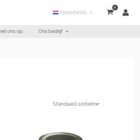
Nederlands
et ons op
Ons bedrijf
sklasse:
Prijsklasse:
.95
€36.95
tot