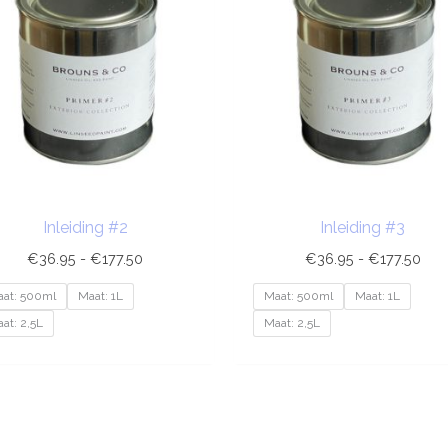
€177.50
€17
Inleiding #2
Inleiding #3
€
36.95
-
€
177.50
€
36.95
-
€
177.50
at: 500ml
Maat: 1L
Maat: 500ml
Maat: 1L
at: 2,5L
Maat: 2,5L