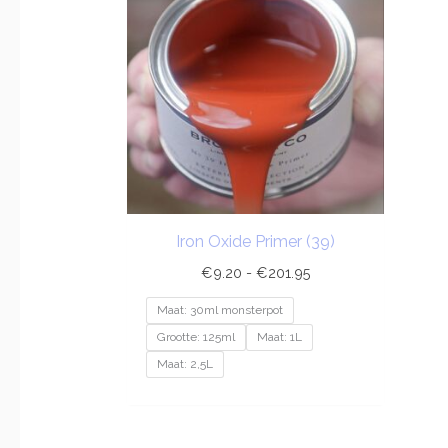
€201.95
Iron Oxide Primer (39)
€
9.20
-
€
201.95
Maat: 30ml monsterpot
Grootte: 125ml
Maat: 1L
Maat: 2,5L