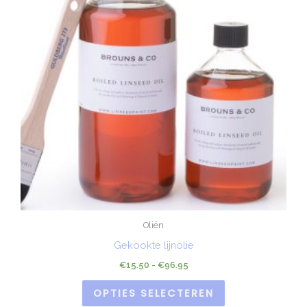
Oliën
Gekookte lijnolie
€
15.50
-
€
96.95
OPTIES SELECTEREN