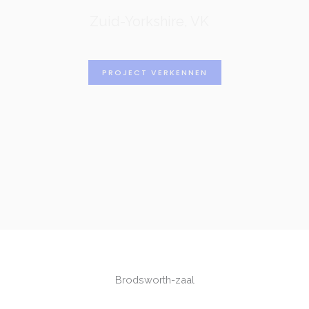
Zuid-Yorkshire, VK
PROJECT VERKENNEN
Brodsworth-zaal