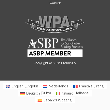
Kwasten
Copyright © 2026 Brouns BV
English
(
Engels
)
Nederlands
Français
(
Frans
)
Deutsch
(
Duits
)
Italiano
(
Italiaans
)
Español
(
Spaans
)