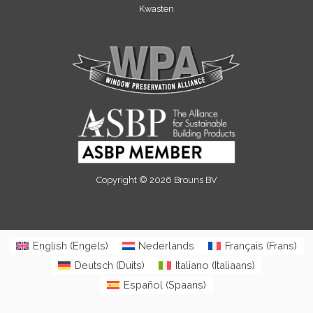
Kwasten
Copyright © 2026 Brouns BV
English
(
Engels
)
Nederlands
Français
(
Frans
)
Deutsch
(
Duits
)
Italiano
(
Italiaans
)
Español
(
Spaans
)