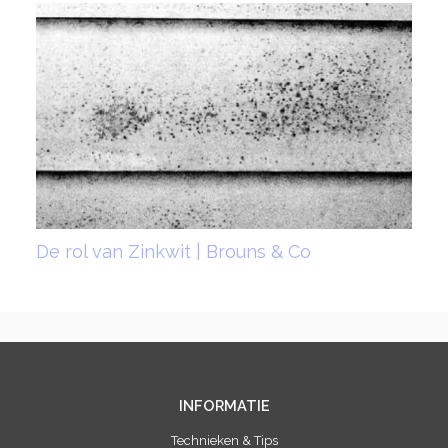
De rol van Zinkwit | Brouns & Co
INFORMATIE
Technieken & Tips