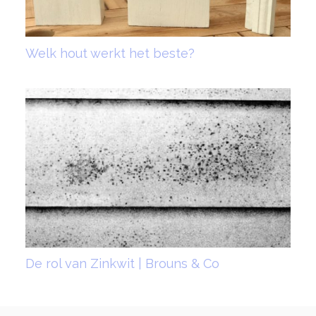
Welk hout werkt het beste?
De rol van Zinkwit | Brouns & Co