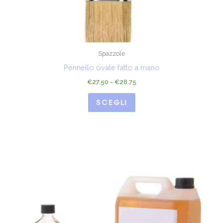
pagina
pagina
del
del
prodotto
prodotto
Spazzole
Pennello ovale fatto a mano
€
27.50
-
€
28.75
SCEGLI