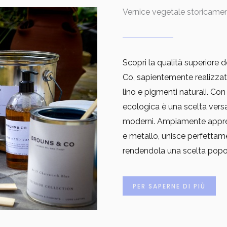
Vernice vegetale storicame
Scopri la qualità superiore de
Co, sapientemente realizzata 
lino e pigmenti naturali. Co
ecologica è una scelta versa
moderni. Ampiamente apprez
e metallo, unisce perfettame
rendendola una scelta popo
PER SAPERNE DI PIÙ