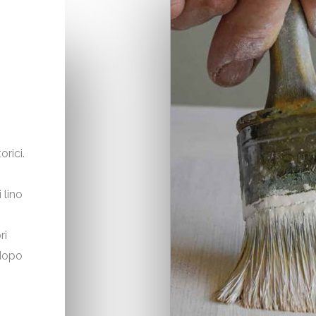
orici.
 lino
ri
 dopo