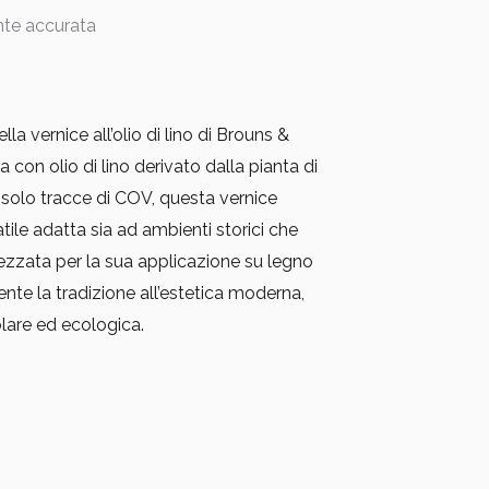
nte accurata
lla vernice all’olio di lino di Brouns &
con olio di lino derivato dalla pianta di
n solo tracce di COV, questa vernice
tile adatta sia ad ambienti storici che
zata per la sua applicazione su legno
nte la tradizione all’estetica moderna,
lare ed ecologica.