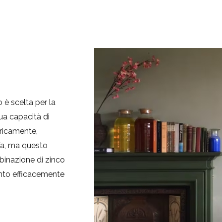
no è scelta per la
sua capacità di
oricamente,
fa, ma questo
binazione di zinco
tanto efficacemente