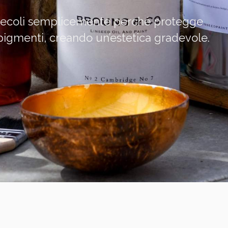
 da secoli semplicemente perché protegge
 pigmenti, creando un’estetica gradevole.