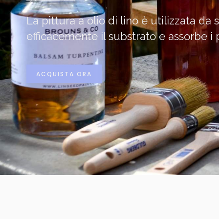
La pittura a olio di lino è utilizzata
efficacemente il substrato e assorbe i
ACQUISTA ORA