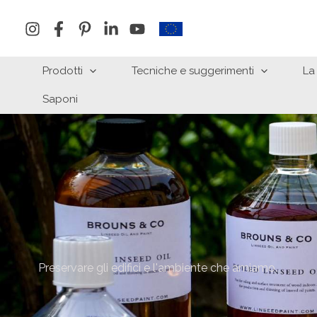
Vai
al
contenuto
Prodotti
Tecniche e suggerimenti
La
Saponi
Preservare gli edifici e l'ambiente che amiamo.