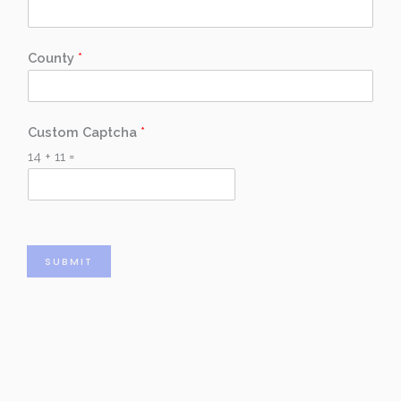
County
*
Custom Captcha
*
14
+
11
=
SUBMIT