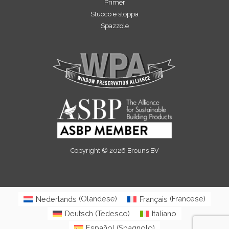
Primer
Stucco e stoppa
Spazzole
Copyright © 2026 Brouns BV
Nederlands
(
Olandese
)
Français
(
Francese
)
Deutsch
(
Tedesco
)
Italiano
Español
(
Spagnolo
)