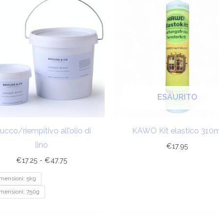
di
prezzo:
da
€17.25
a
€47.75
ESAURITO
ucco/riempitivo all’olio di
KAWO Kit elastico 310m
lino
€
17.95
€
17.25
-
€
47.75
mensioni: 5kg
mensioni: 750g