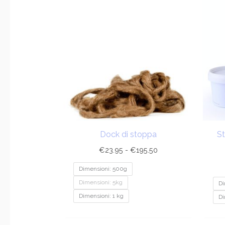
di
prezzo:
da
€23.95
a
€195.50
Dock di stoppa
St
€
23.95
-
€
195.50
Dimensioni: 500g
Dimensioni: 5kg
Di
Dimensioni: 1 kg
Di