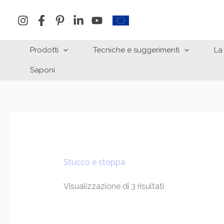
Vai
al
contenuto
Prodotti
Tecniche e suggerimenti
La
Saponi
Stucco e stoppa
Visualizzazione di 3 risultati
Fascia