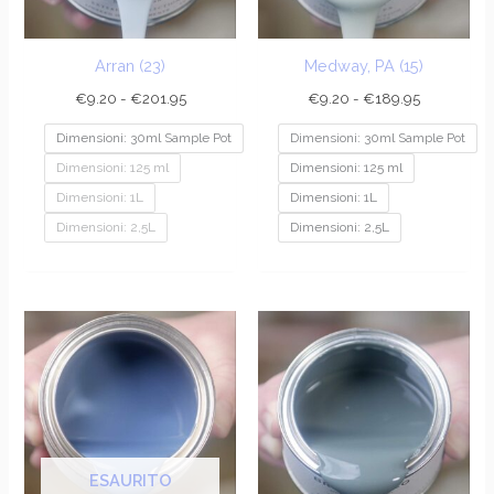
Arran (23)
Medway, PA (15)
€
9.20
-
€
201.95
€
9.20
-
€
189.95
Dimensioni: 30ml Sample Pot
Dimensioni: 30ml Sample Pot
Dimensioni: 125 ml
Dimensioni: 125 ml
Dimensioni: 1L
Dimensioni: 1L
Dimensioni: 2,5L
Dimensioni: 2,5L
Fascia
Fascia
di
di
prezzo:
prezzo:
da
da
€9.20
€9.20
a
a
€201.95
€201.95
ESAURITO