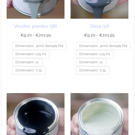
Vecchio piombo (36)
Ghisa (37)
€
9.20
-
€
201.95
€
9.20
-
€
201.95
Dimensioni: 30ml Sample Pot
Dimensioni: 30ml Sample Pot
Dimensioni: 125 ml
Dimensioni: 125 ml
Dimensioni: 1L
Dimensioni: 1L
Dimensioni: 2,5L
Dimensioni: 2,5L
Fascia
Fascia
di
di
prezzo:
prezzo:
da
da
€9.20
€9.20
a
a
€189.95
€201.95