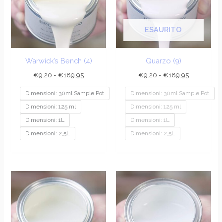
€189.95
€189.95
ESAURITO
Warwick’s Bench (4)
Quarzo (9)
€
9.20
-
€
189.95
€
9.20
-
€
189.95
Dimensioni: 30ml Sample Pot
Dimensioni: 30ml Sample Pot
Dimensioni: 125 ml
Dimensioni: 125 ml
Dimensioni: 1L
Dimensioni: 1L
Dimensioni: 2,5L
Dimensioni: 2,5L
Fascia
Fascia
di
di
prezzo:
prezzo:
da
da
€9.20
€9.20
a
a