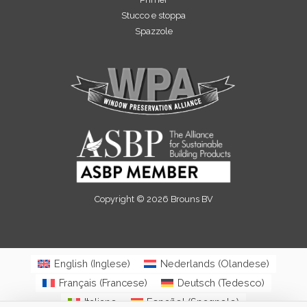
Stucco e stoppa
Spazzole
Copyright © 2026 Brouns BV
English
(
Inglese
)
Nederlands
(
Olandese
)
Français
(
Francese
)
Deutsch
(
Tedesco
)
Italiano
Español
(
Spagnolo
)