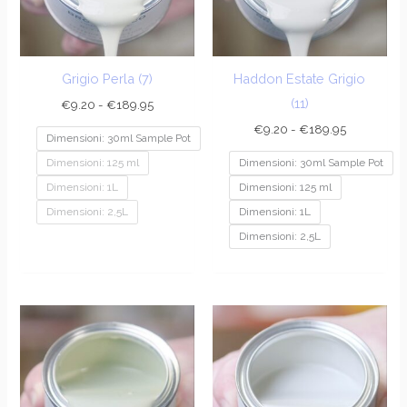
Grigio Perla (7)
Haddon Estate Grigio
(11)
€
9.20
-
€
189.95
€
9.20
-
€
189.95
Dimensioni: 30ml Sample Pot
Dimensioni: 125 ml
Dimensioni: 30ml Sample Pot
Dimensioni: 1L
Dimensioni: 125 ml
Dimensioni: 2,5L
Dimensioni: 1L
Dimensioni: 2,5L
Fascia
Fascia
di
di
prezzo:
prezzo:
da
da
€9.20
€9.20
a
a
€201.95
€201.95