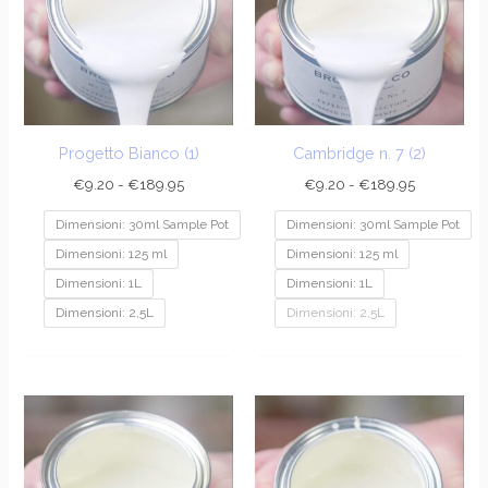
a
a
€189.95
€189.95
Progetto Bianco (1)
Cambridge n. 7 (2)
€
9.20
-
€
189.95
€
9.20
-
€
189.95
Dimensioni: 30ml Sample Pot
Dimensioni: 30ml Sample Pot
Dimensioni: 125 ml
Dimensioni: 125 ml
Dimensioni: 1L
Dimensioni: 1L
Dimensioni: 2,5L
Dimensioni: 2,5L
Fascia
Fascia
di
di
prezzo:
prezzo:
da
da
€9.20
€9.20