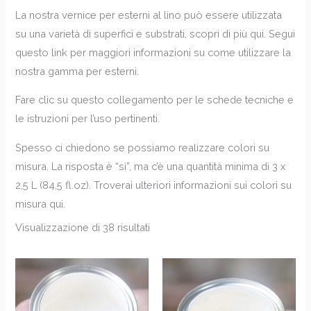
La nostra vernice per esterni al lino può essere utilizzata
su una varietà di superfici e substrati, scopri di più qui. Segui
questo link per maggiori informazioni su come utilizzare la
nostra gamma per esterni.
Fare clic su questo collegamento per le schede tecniche e
le istruzioni per l’uso pertinenti.
Spesso ci chiedono se possiamo realizzare colori su
misura. La risposta è “sì”, ma c’è una quantità minima di 3 x
2,5 L (84,5 fl.oz). Troverai ulteriori informazioni sui colori su
misura qui.
Visualizzazione di 38 risultati
Fascia
Fascia
di
di
prezzo:
prezzo:
da
da
€9.20
€9.20