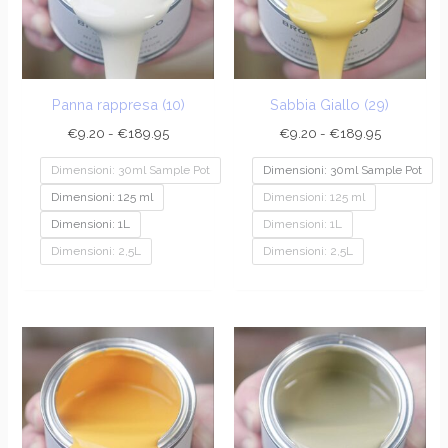
Panna rappresa (10)
Sabbia Giallo (29)
€
9.20
-
€
189.95
€
9.20
-
€
189.95
Dimensioni: 30ml Sample Pot
Dimensioni: 30ml Sample Pot
Dimensioni: 125 ml
Dimensioni: 125 ml
Dimensioni: 1L
Dimensioni: 1L
Dimensioni: 2,5L
Dimensioni: 2,5L
Fascia
Fascia
di
di
prezzo:
prezzo:
da
da
€9.20
€9.20
a
a
€189.95
€189.95