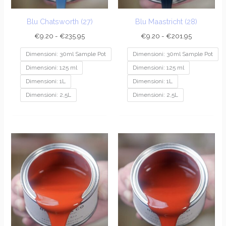
Blu Chatsworth (27)
Blu Maastricht (28)
€
9.20
-
€
235.95
€
9.20
-
€
201.95
Dimensioni: 30ml Sample Pot
Dimensioni: 30ml Sample Pot
Dimensioni: 125 ml
Dimensioni: 125 ml
Dimensioni: 1L
Dimensioni: 1L
Dimensioni: 2,5L
Dimensioni: 2,5L
Fascia
Fascia
di
di
prezzo:
prezzo:
da
da
€9.20
€9.20
a
a
€189.95
€189.95