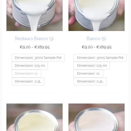
a
a
€189.95
€189.95
Restauro Bianco (3)
Bianco (5)
€
9.20
-
€
189.95
€
9.20
-
€
189.95
Dimensioni: 30ml Sample Pot
Dimensioni: 30ml Sample Pot
Dimensioni: 125 ml
Dimensioni: 125 ml
Dimensioni: 1L
Dimensioni: 1L
Dimensioni: 2,5L
Dimensioni: 2,5L
Fascia
Fascia
di
di
prezzo:
prezzo:
da
da
€9.20
€9.20
a
a