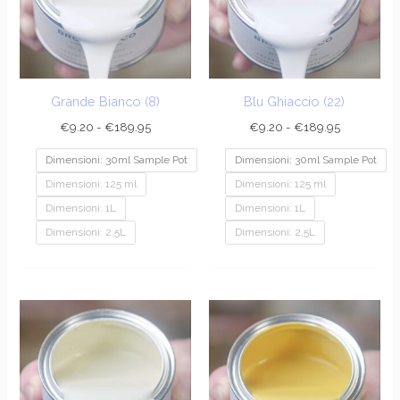
€189.95
€189.95
Grande Bianco (8)
Blu Ghiaccio (22)
€
9.20
-
€
189.95
€
9.20
-
€
189.95
Dimensioni: 30ml Sample Pot
Dimensioni: 30ml Sample Pot
Dimensioni: 125 ml
Dimensioni: 125 ml
Dimensioni: 1L
Dimensioni: 1L
Dimensioni: 2,5L
Dimensioni: 2,5L
Fascia
Fascia
di
di
prezzo:
prezzo:
da
da
€9.20
€9.20
a
a
€189.95
€189.95