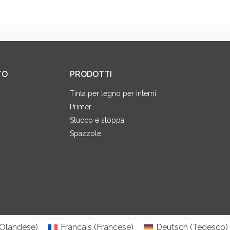
TO
PRODOTTI
Tinta per legno per interni
Primer
Stucco e stoppa
Spazzole
Olandese
)
Français
(
Francese
)
Deutsch
(
Tedesco
)