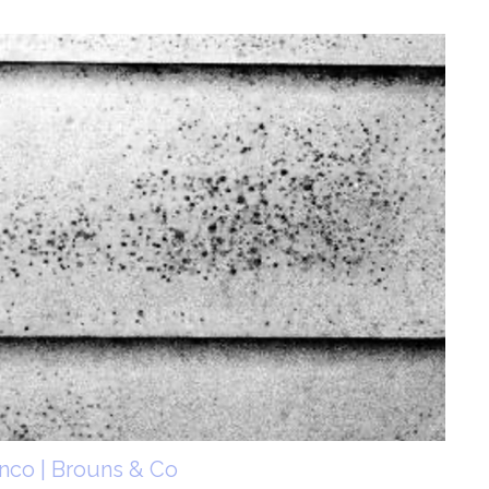
anco | Brouns & Co