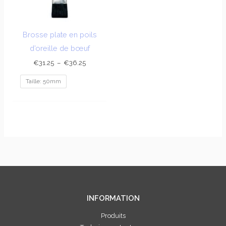
Brosse plate en poils
d’oreille de bœuf
€
31.25
–
€
36.25
Taille: 50mm
INFORMATION
Produits