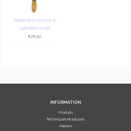
Application brosse à
guillotine ronde
€
26.50
INFORMATION
Produits
Techniques et astuces
Ateliers