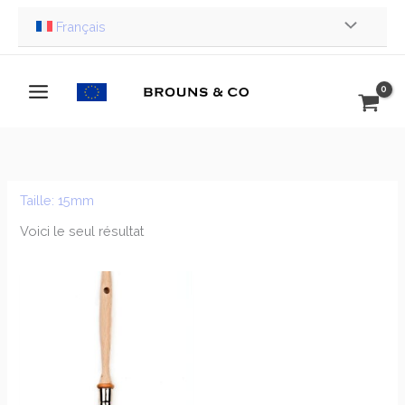
Aller
Français
au
contenu
Taille: 15mm
Voici le seul résultat