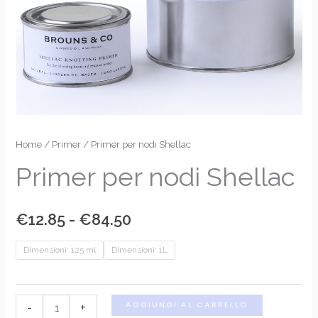
Primer
Home
/
Primer
/ Primer per nodi Shellac
Fascia
per
Primer per nodi Shellac
di
nodi
Shellac
prezzo:
€
12.85
-
€
84.50
quantità
da
Dimensioni: 125 ml
Dimensioni: 1L
€12.85
a
AGGIUNGI AL CARRELLO
-
+