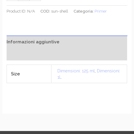
€84.50
Product ID:
N/A
COD:
sun-shell
Categoria:
Primer
Informazioni aggiuntive
Recensioni (0)
Dimensioni: 125 ml
,
Dimensioni:
Size
1L