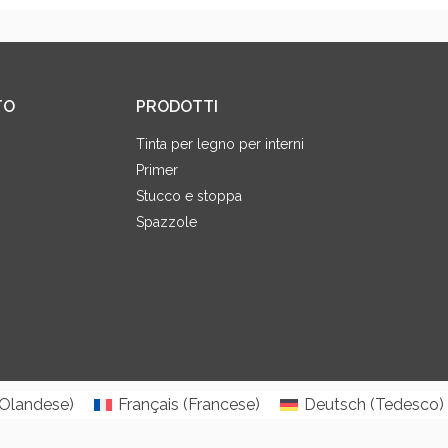
TO
PRODOTTI
Tinta per legno per interni
Primer
Stucco e stoppa
Spazzole
Olandese
)
Français
(
Francese
)
Deutsch
(
Tedesco
)