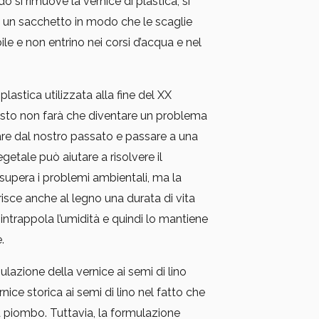
si rimuove la vernice di plastica, si
n un sacchetto in modo che le scaglie
ile e non entrino nei corsi d’acqua e nel
plastica utilizzata alla fine del XX
esto non farà che diventare un problema
re dal nostro passato e passare a una
getale può aiutare a risolvere il
upera i problemi ambientali, ma la
risce anche al legno una durata di vita
ntrappola l’umidità e quindi lo mantiene
.
ulazione della vernice ai semi di lino
nice storica ai semi di lino nel fatto che
a piombo. Tuttavia, la formulazione