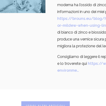
moderna ha l’ossido di zinco 
informazioni in uno dei miei
https://brouns.eu/blog/
or-mildew-when-using-li
di bianco di zinco e biossido
produce una vernice sicura 
migliora la protezione del l
Consigliamo di leggere il re
e lo troverete qui
https://w
environme…
LEGGI ALTRI ARTICOLI