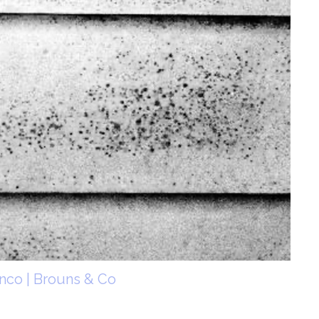
anco | Brouns & Co