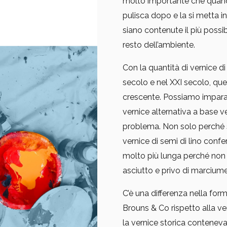
molto importante che quando 
pulisca dopo e la si metta i
siano contenute il più possib
resto dell’ambiente.
Con la quantità di vernice di 
secolo e nel XXI secolo, qu
crescente. Possiamo impara
vernice alternativa a base ve
problema. Non solo perché s
vernice di semi di lino confe
molto più lunga perché non i
asciutto e privo di marciume
C’è una differenza nella form
Brouns & Co rispetto alla ver
la vernice storica contenev