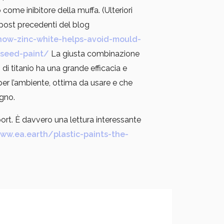
come inibitore della muffa. (Ulteriori
 post precedenti del blog
how-zinc-white-helps-avoid-mould-
nseed-paint/
La giusta combinazione
 di titanio ha una grande efficacia e
per l’ambiente, ottima da usare e che
egno.
port. È davvero una lettura interessante
ww.ea.earth/plastic-paints-the-