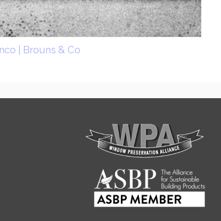
anco | Brouns & Co