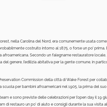
 Forest, nella Carolina del Nord, era comunemente usata come 
robabilmente costruito intorno al 1875, o forse un po’ prima. È
ia afroamericana. Secondo un falegname restauratore locale, “
del genere, l’edilizia abitativa per la gente comune, in parti
reservation Commission della città di Wake Forest per collabo
na scuola per bambini afroamericani nel 1905, la prima del suo
team e sono previste delle celebrazioni per l’open day il 19 g
m di restauro un po’ di aiuto e consigli durante la sua visita a