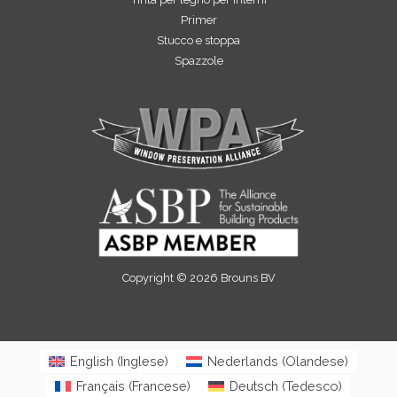
Primer
Stucco e stoppa
Spazzole
Copyright © 2026 Brouns BV
English
(
Inglese
)
Nederlands
(
Olandese
)
Français
(
Francese
)
Deutsch
(
Tedesco
)