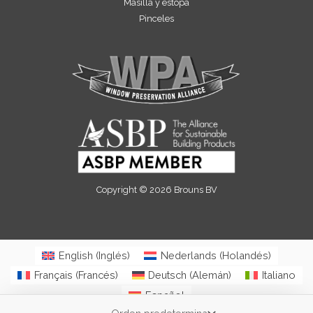
Masilla y estopa
Pinceles
Copyright © 2026 Brouns BV
English
(
Inglés
)
Nederlands
(
Holandés
)
Français
(
Francés
)
Deutsch
(
Alemán
)
Italiano
Español