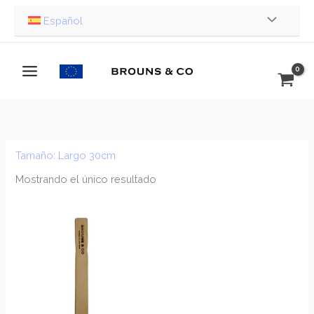
Ir
Español
al
contenido
Tamaño: Largo 30cm
Mostrando el único resultado
Rango
de
precios:
desde
€0.72
hasta
€0.80