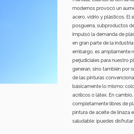
modernos provocó un aumen
acero, vidrio y plásticos. El
posguerra, subproductos de 
impulsó la demanda de plás
en gran parte de la industria
embargo, es ampliamente re
perjudiciales para nuestro p
generan, sino también por 
de las pinturas convenciona
básicamente lo mismo: colo
acrílicos o látex. En cambio
completamente libres de plá
pintura de aceite de linaza
saludable: ¡puedes disfrut