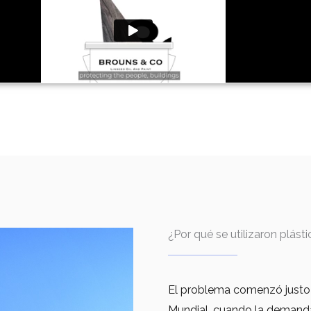
¿Por qué se utilizaron plást
El problema comenzó justo
Mundial, cuando la demanda