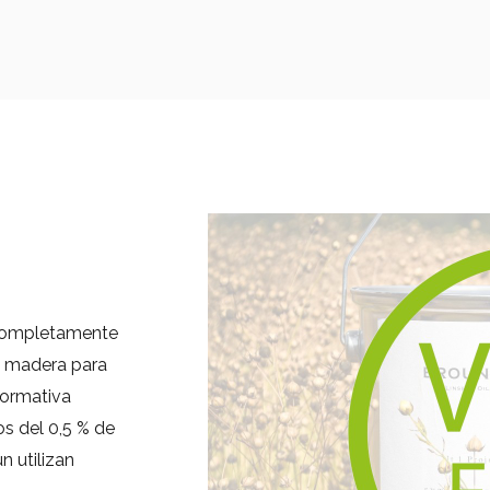
á completamente
ra madera para
normativa
os del 0,5 % de
 utilizan