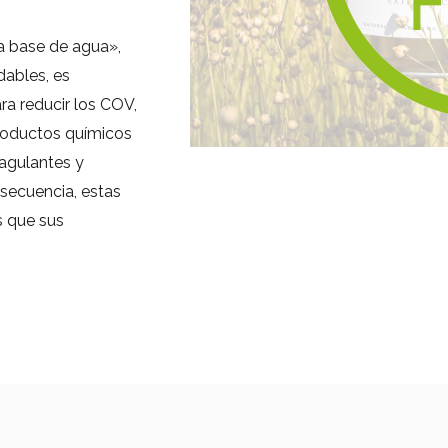
a base de agua»,
dables, es
a reducir los COV,
productos químicos
oagulantes y
nsecuencia, estas
s que sus