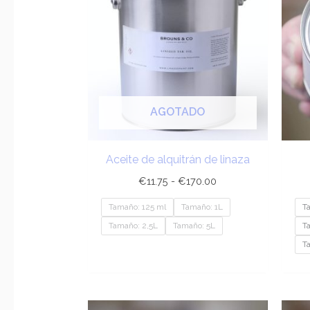
desde
€11.75
hasta
€170.00
AGOTADO
Aceite de alquitrán de linaza
€
11.75
-
€
170.00
Tamaño: 125 ml
Tamaño: 1L
T
Tamaño: 2,5L
Tamaño: 5L
T
T
Rango