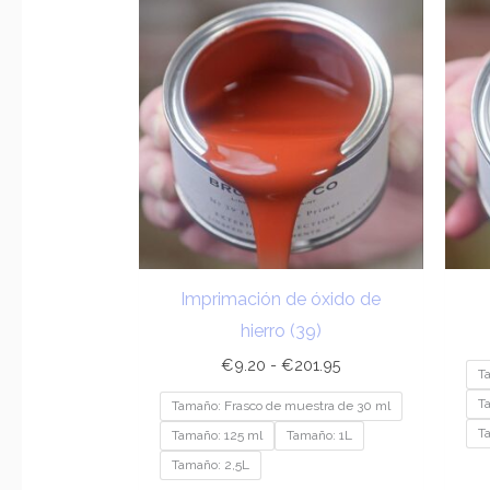
de
precios:
desde
€9.20
hasta
€201.95
Imprimación de óxido de
hierro (39)
€
9.20
-
€
201.95
T
T
Tamaño: Frasco de muestra de 30 ml
T
Tamaño: 125 ml
Tamaño: 1L
Tamaño: 2,5L