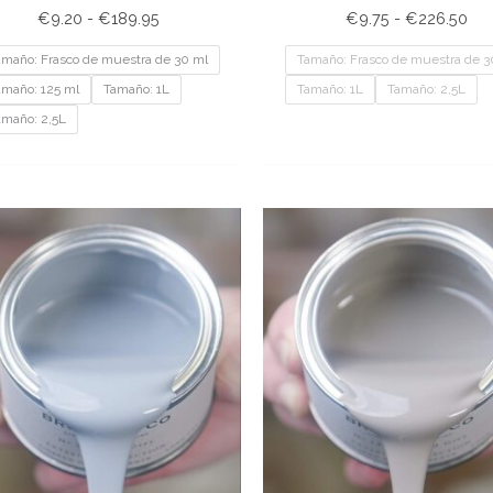
€
9.20
-
€
189.95
€
9.75
-
€
226.50
amaño: Frasco de muestra de 30 ml
Tamaño: Frasco de muestra de 3
amaño: 125 ml
Tamaño: 1L
Tamaño: 1L
Tamaño: 2,5L
amaño: 2,5L
Rango
Ra
de
de
precios:
pre
desde
de
€9.20
€9
hasta
has
€201.95
€20