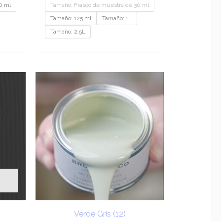
0 ml
Tamaño: Frasco de muestra de 30 ml
Tamaño: 125 ml
Tamaño: 1L
Tamaño: 2,5L
ngo
Rango
de
cios:
precios:
sde
desde
.75
€9.20
ta
hasta
26.50
€201.95
Verde Gris (12)