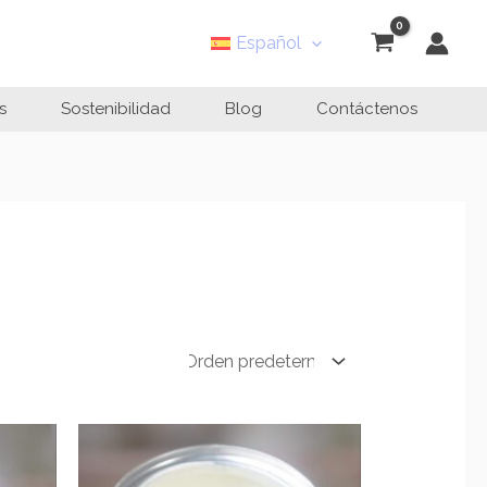
Español
s
Sostenibilidad
Blog
Contáctenos
ngo
Rango
de
cios:
precios: