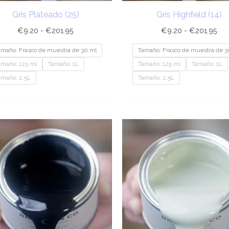
Gris Plateado (25)
Gris Highfield (14)
€
9.20
-
€
201.95
€
9.20
-
€
201.95
amaño: Frasco de muestra de 30 ml
Tamaño: Frasco de muestra de 3
amaño: 125 ml
Tamaño: 1L
Tamaño: 125 ml
Tamaño: 1L
amaño: 2,5L
Tamaño: 2,5L
Rango
Ra
de
de
precios:
pre
desde
de
€9.20
€9
hasta
has
€189.95
€20