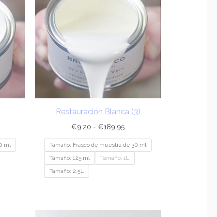
sde
desde
.20
€9.20
ta
hasta
89.95
€189.95
Restauración Blanca (3)
€
9.20
-
€
189.95
0 ml
Tamaño: Frasco de muestra de 30 ml
Tamaño: 125 ml
Tamaño: 1L
Tamaño: 2,5L
ngo
Rango