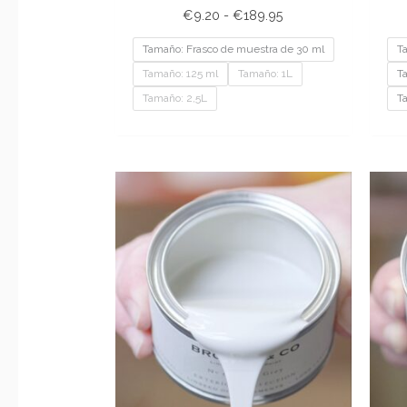
€
9.20
-
€
189.95
Tamaño: Frasco de muestra de 30 ml
T
Tamaño: 125 ml
Tamaño: 1L
T
Tamaño: 2,5L
T
Rango
de
precios:
desde
€9.20
hasta
€201.95