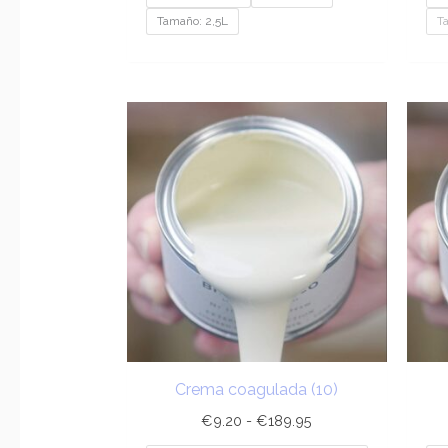
Tamaño: 2,5L
T
Rango
de
precios:
desde
€9.20
hasta
€189.95
Crema coagulada (10)
€
9.20
-
€
189.95