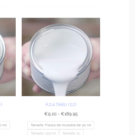
ngo
Rango
de
cios:
precios:
sde
desde
.20
€9.20
ta
hasta
89.95
€189.95
)
Azul hielo (22)
€
9.20
-
€
189.95
0 ml
Tamaño: Frasco de muestra de 30 ml
Tamaño: 125 ml
Tamaño: 1L