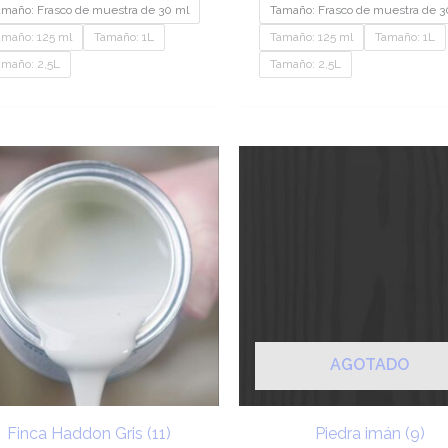
amaño: Frasco de muestra de 30 ml
Tamaño: Frasco de muestra de 3
amaño: 125 ml
Tamaño: 1L
Tamaño: 125 ml
Tamaño: 1L
amaño: 2,5L
Tamaño: 2,5L
Rango
Ra
de
de
precios:
pre
desde
de
€9.20
€9
hasta
has
€189.95
€2
AGOTADO
Finca Haddon Gris (11)
Piedra imán (9)