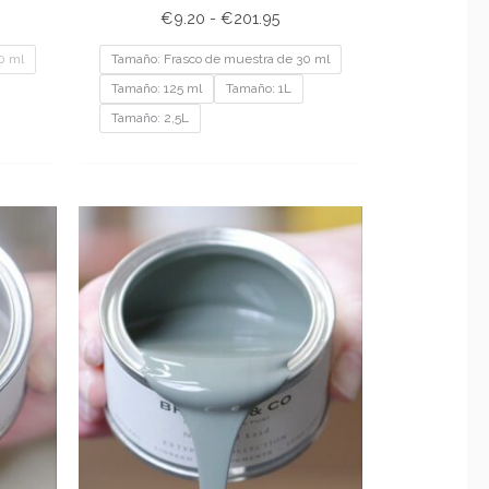
€
9.20
-
€
201.95
0 ml
Tamaño: Frasco de muestra de 30 ml
Tamaño: 125 ml
Tamaño: 1L
Tamaño: 2,5L
ngo
Rango
de
cios:
precios:
sde
desde
.20
€9.20
ta
hasta
1.95
€201.95