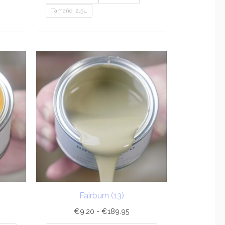
Tamaño: 2,5L
ngo
Rango
de
cios:
precios:
sde
desde
.20
€9.20
ta
hasta
89.95
€189.95
Fairburn (13)
€
9.20
-
€
189.95