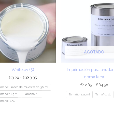
de
de
precios:
pre
desde
de
€9.20
€12
hasta
has
€189.95
€8
AGOTADO
Whiteley (5)
Imprimación para anudar
goma laca
€
9.20
-
€
189.95
€
12.85
-
€
84.50
amaño: Frasco de muestra de 30 ml
amaño: 125 ml
Tamaño: 1L
Tamaño: 125 ml
Tamaño: 1L
amaño: 2,5L