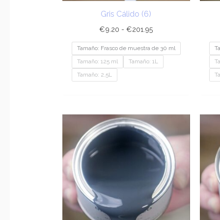
Gris Cálido (6)
€
9.20
-
€
201.95
Tamaño: Frasco de muestra de 30 ml
T
Tamaño: 125 ml
Tamaño: 1L
T
Tamaño: 2,5L
T
Rango
de
precios:
desde
€9.20
hasta
€201.95