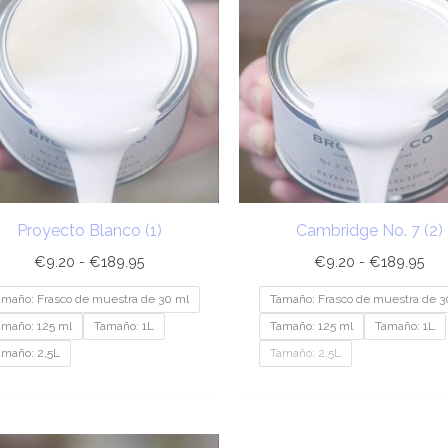
desde
de
€9.20
€9
hasta
has
€189.95
€1
Proyecto Blanco (1)
Cambridge No. 7 (2)
€
9.20
-
€
189.95
€
9.20
-
€
189.95
amaño: Frasco de muestra de 30 ml
Tamaño: Frasco de muestra de 3
amaño: 125 ml
Tamaño: 1L
Tamaño: 125 ml
Tamaño: 1L
amaño: 2,5L
Tamaño: 2,5L
Rango
Ra