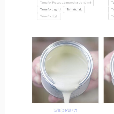
Tamaño: Frasco de muestra de 30 ml
T
Tamaño: 125 ml
Tamaño: 1L
T
Tamaño: 2,5L
T
Rango
de
precios:
desde
€9.20
hasta
€189.95
Gris perla (7)