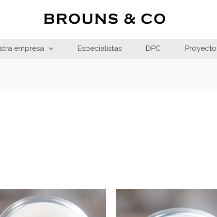
stra empresa
Especialistas
DPC
Proyecto
Rango
Ra
de
de
precios:
pre