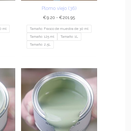
Plomo viejo (36)
€
9.20
-
€
201.95
0 ml
Tamaño: Frasco de muestra de 30 ml
Tamaño: 125 ml
Tamaño: 1L
Tamaño: 2,5L
ngo
Rango
de
cios:
precios:
sde
desde
.20
€9.20
ta
hasta
1.95
€201.95