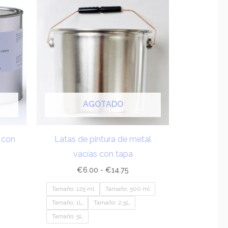
de
cios:
precios:
sde
desde
.85
€6.00
ta
hasta
4.50
€14.75
AGOTADO
 con
Latas de pintura de metal
vacías con tapa
€
6.00
-
€
14.75
Tamaño: 125 ml
Tamaño: 500 ml
Tamaño: 1L
Tamaño: 2,5L
Tamaño: 5L