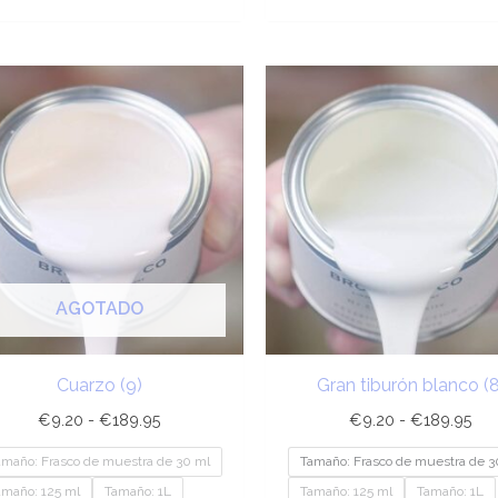
Rango
Ra
de
de
precios:
pre
desde
de
€9.20
€9
hasta
has
€189.95
€1
AGOTADO
Cuarzo (9)
Gran tiburón blanco (8
€
9.20
-
€
189.95
€
9.20
-
€
189.95
amaño: Frasco de muestra de 30 ml
Tamaño: Frasco de muestra de 3
amaño: 125 ml
Tamaño: 1L
Tamaño: 125 ml
Tamaño: 1L