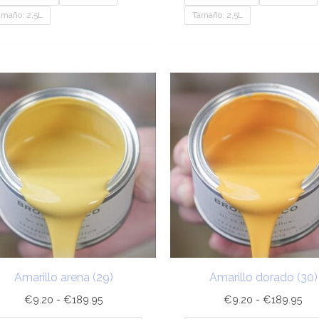
amaño: 2,5L
Tamaño: 2,5L
Rango
Ra
de
de
precios:
pre
desde
de
€9.20
€9
hasta
has
€189.95
€1
Amarillo arena (29)
Amarillo dorado (30)
€
9.20
-
€
189.95
€
9.20
-
€
189.95