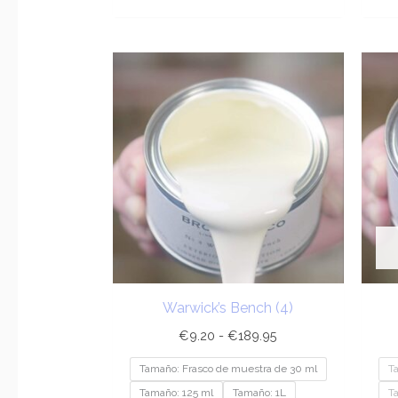
Rango
de
precios:
desde
€9.20
hasta
€189.95
Warwick’s Bench (4)
€
9.20
-
€
189.95
Tamaño: Frasco de muestra de 30 ml
T
Tamaño: 125 ml
Tamaño: 1L
T