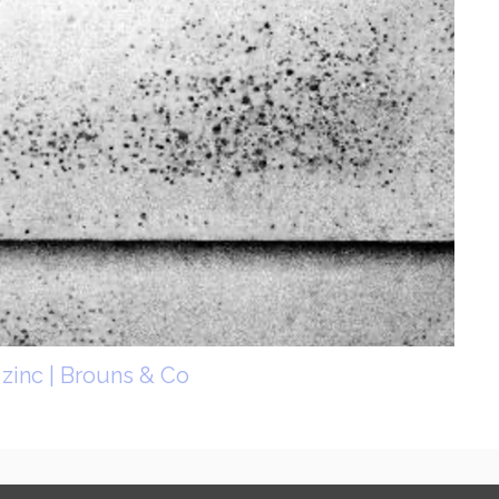
 zinc | Brouns & Co