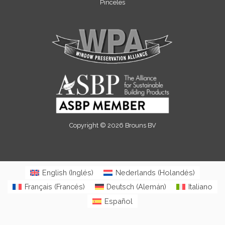
Pinceles
Copyright © 2026 Brouns BV
English
(
Inglés
)
Nederlands
(
Holandés
)
Français
(
Francés
)
Deutsch
(
Alemán
)
Italiano
Español