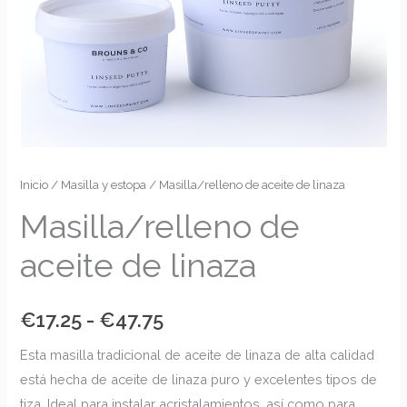
Masilla/relleno
Inicio
/
Masilla y estopa
/ Masilla/relleno de aceite de linaza
Rango
de
Masilla/relleno de
de
aceite
aceite de linaza
de
precios:
linaza
desde
cantidad
€
17.25
-
€
47.75
€17.25
Esta masilla tradicional de aceite de linaza de alta calidad
hasta
está hecha de aceite de linaza puro y excelentes tipos de
tiza. Ideal para instalar acristalamientos, así como para