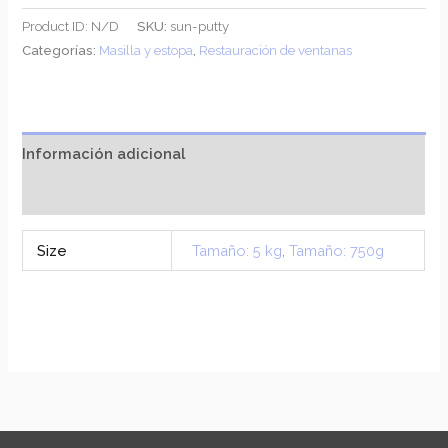
Product ID:
N/D
SKU:
sun-putty
Categorías:
Masilla y estopa
,
Restauración de ventanas
Información adicional
Valoraciones (0)
Size
Tamaño: 5 kg
,
Tamaño: 750g