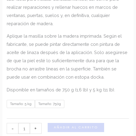
€47.75
realizar reparaciones y rellenar huecos en marcos de
ventanas, puertas, suelos y, en definitiva, cualquier
reparación de madera.
Aplique la masilla sobre la madera imprimada. Según el
fabricante, se puede pintar directamente con pintura de
aceite de linaza después de la aplicación. Solo asegúrese
de que la piel esté lo suficientemente dura para que la
brocha no arrastre líneas en la superficie. También se
puede usar en combinación con estopa docka.
Disponible en tamaños de 750 g (1,6 lb) y 5 kg (11 lb).
Tamaño: 5 kg
Tamaño: 750g
AÑADIR AL CARRITO
-
+