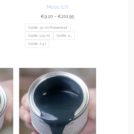
Moos (17)
€
9.20
–
€
201.95
Größe: 30 ml Probentopf
Größe: 125 ml
Größe: 1L
Größe: 2,5 l
sspanne:
Preisspanne:
20
€9.20
bis
1.95
€201.95