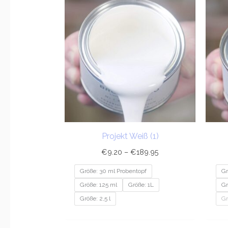
€9.20
bis
€189.95
Projekt Weiß (1)
€
9.20
–
€
189.95
Größe: 30 ml Probentopf
Gr
Größe: 125 ml
Größe: 1L
Gr
Größe: 2,5 l
Gr