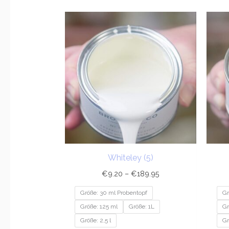
Preisspanne:
€9.20
bis
€189.95
Whiteley (5)
€
9.20
–
€
189.95
Größe: 30 ml Probentopf
Gr
Größe: 125 ml
Größe: 1L
Gr
Größe: 2,5 l
Gr