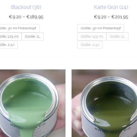
Blackout (38)
Karte Grün (24)
€
9.20
–
€
189.95
€
9.20
–
€
201.95
öße: 30 ml Probentopf
Größe: 30 ml Probentopf
öße: 125 ml
Größe: 1L
Größe: 125 ml
Größe: 1L
öße: 2,5 l
Größe: 2,5 l
Preisspanne:
Prei
€9.20
€9.
bis
bis
€201.95
€20