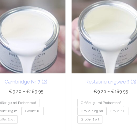
€9.20
€9.
bis
bis
€189.95
€18
Cambridge Nr. 7 (2)
Restaurierungsweiß (3)
€
9.20
–
€
189.95
€
9.20
–
€
189.95
öße: 30 ml Probentopf
Größe: 30 ml Probentopf
öße: 125 ml
Größe: 1L
Größe: 125 ml
Größe: 1L
öße: 2,5 l
Größe: 2,5 l