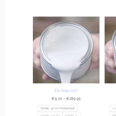
Preisspanne:
€9.20
bis
€189.95
Eis blau (22)
€
9.20
–
€
189.95
Größe: 30 ml Probentopf
Gr
Größe: 125 ml
Größe: 1L
Gr