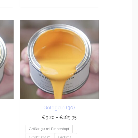
sspanne:
Preisspanne:
20
€9.20
bis
9.95
€189.95
Goldgelb (30)
€
9.20
–
€
189.95
Größe: 30 ml Probentopf
Größe: 125 ml
Größe: 1L