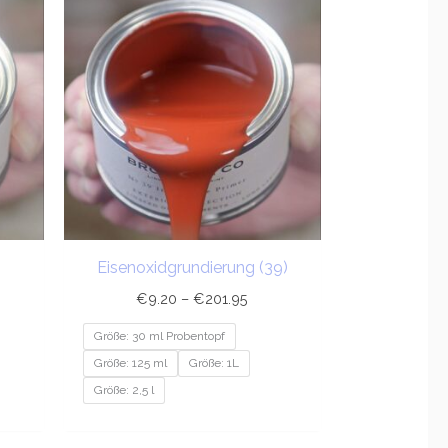
20
€9.20
bis
9.95
€201.95
Eisenoxidgrundierung (39)
€
9.20
–
€
201.95
Größe: 30 ml Probentopf
Größe: 125 ml
Größe: 1L
Größe: 2,5 l