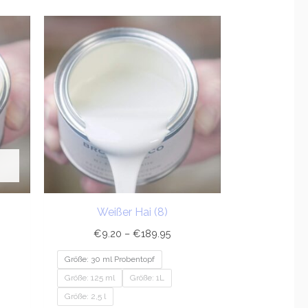
sspanne:
Preisspanne:
20
€9.20
bis
9.95
€189.95
Weißer Hai (8)
€
9.20
–
€
189.95
Größe: 30 ml Probentopf
Größe: 125 ml
Größe: 1L
Größe: 2,5 l