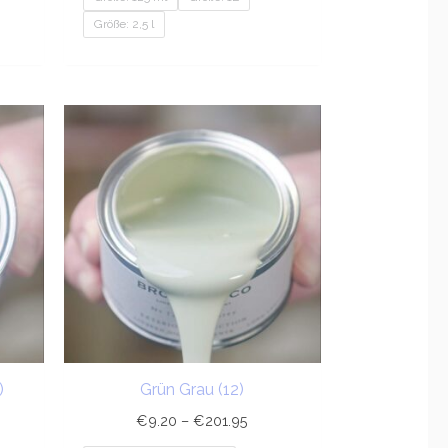
Größe: 2,5 l
sspanne:
Preisspanne:
20
€9.20
bis
9.95
€201.95
)
Grün Grau (12)
€
9.20
–
€
201.95