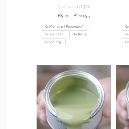
Gusseisen (37)
€
9.20
–
€
201.95
Größe: 30 ml Probentopf
Gr
Größe: 125 ml
Größe: 1L
Gr
Größe: 2,5 l
Gr
Preisspanne:
€9.20
bis
€201.95