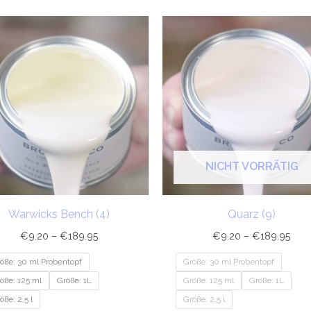
Preisspanne:
Prei
€9.20
€9.
bis
bis
€189.95
€18
NICHT VORRÄTIG
Warwicks Bench (4)
Quarz (9)
€
9.20
–
€
189.95
€
9.20
–
€
189.95
öße: 30 ml Probentopf
Größe: 30 ml Probentopf
öße: 125 ml
Größe: 1L
Größe: 125 ml
Größe: 1L
öße: 2,5 l
Größe: 2,5 l