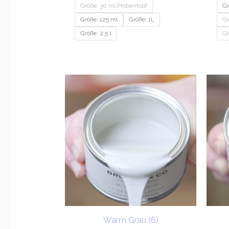
Größe: 30 ml Probentopf
Gr
Größe: 125 ml
Größe: 1L
Gr
Größe: 2,5 l
Gr
Preisspanne:
€9.20
bis
€201.95
Warm Grau (6)