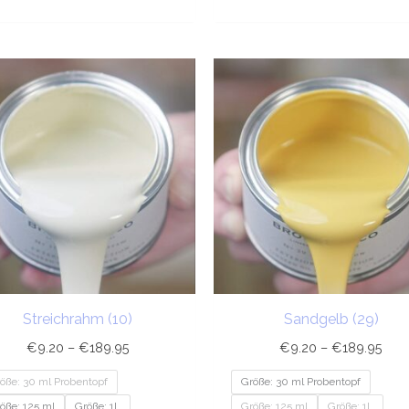
Preisspanne:
Prei
€9.20
€9.
bis
bis
€189.95
€18
Streichrahm (10)
Sandgelb (29)
€
9.20
–
€
189.95
€
9.20
–
€
189.95
öße: 30 ml Probentopf
Größe: 30 ml Probentopf
öße: 125 ml
Größe: 1L
Größe: 125 ml
Größe: 1L