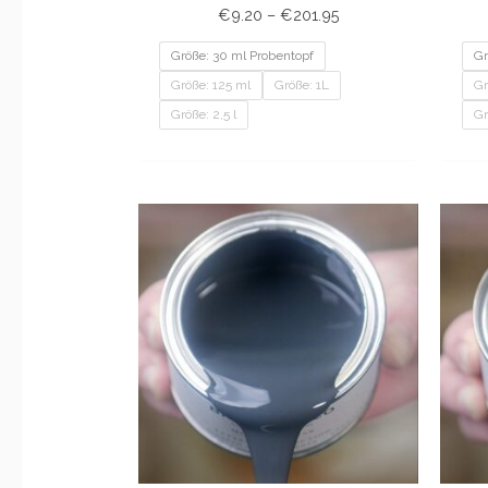
€
9.20
–
€
201.95
Größe: 30 ml Probentopf
Gr
Größe: 125 ml
Größe: 1L
Gr
Größe: 2,5 l
Gr
Preisspanne:
€9.20
bis
€201.95