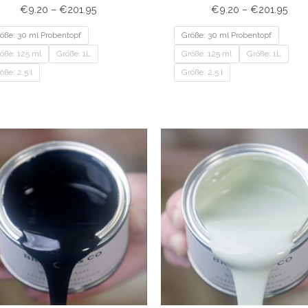
€
9.20
–
€
201.95
€
9.20
–
€
201.95
öße: 30 ml Probentopf
Größe: 30 ml Probentopf
öße: 125 ml
Größe: 1L
Größe: 125 ml
Größe: 1L
öße: 2,5 l
Größe: 2,5 l
Preisspanne:
Prei
€9.20
€9.
bis
bis
€189.95
€20