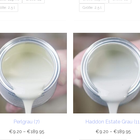
öße: 2,5 l
Größe: 2,5 l
Preisspanne:
Prei
€9.20
€9.
bis
bis
€189.95
€18
Perlgrau (7)
Haddon Estate Grau (11
€
9.20
–
€
189.95
€
9.20
–
€
189.95