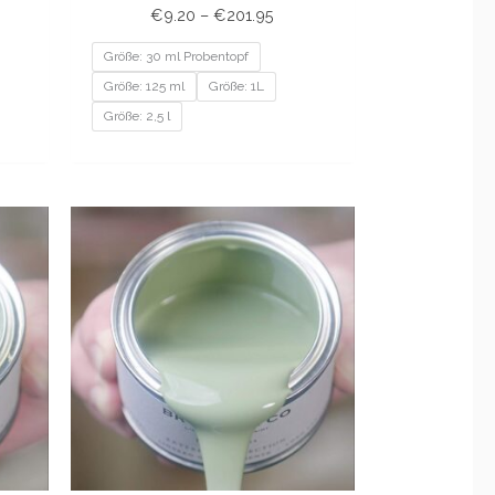
€
9.20
–
€
201.95
Größe: 30 ml Probentopf
Größe: 125 ml
Größe: 1L
Größe: 2,5 l
sspanne:
Preisspanne:
20
€9.20
bis
1.95
€201.95