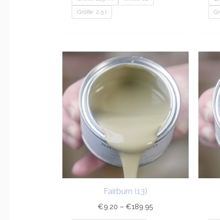
Größe: 2,5 l
Gr
Preisspanne:
€9.20
bis
€189.95
Fairburn (13)
€
9.20
–
€
189.95