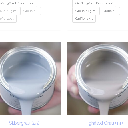
öße: 30 ml Probentopf
Größe: 30 ml Probentopf
öße: 125 ml
Größe: 1L
Größe: 125 ml
Größe: 1L
öße: 2,5 l
Größe: 2,5 l
Preisspanne:
Prei
€9.20
€9.
bis
bis
€201.95
€20
Silbergrau (25)
Highfield Grau (14)