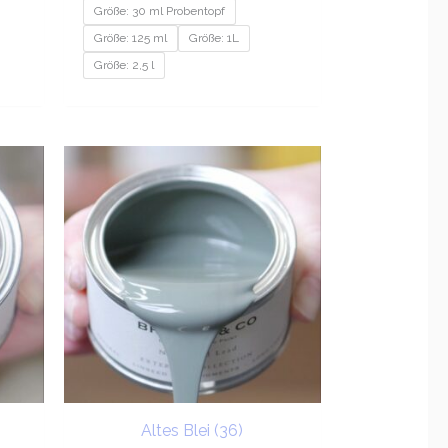
Größe: 30 ml Probentopf
Größe: 125 ml
Größe: 1L
Größe: 2,5 l
sspanne:
Preisspanne:
20
€9.20
bis
1.95
€201.95
Altes Blei (36)