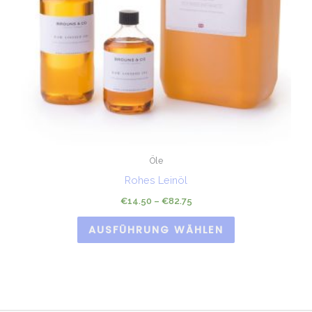
Öle
Rohes Leinöl
€
14.50
–
€
82.75
AUSFÜHRUNG WÄHLEN