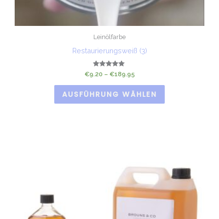
gewählt
gewählt
werden
werden
Leinölfarbe
Restaurierungsweiß (3)
Bewertet
€
9.20
–
€
189.95
mit
5.00
von 5
AUSFÜHRUNG WÄHLEN