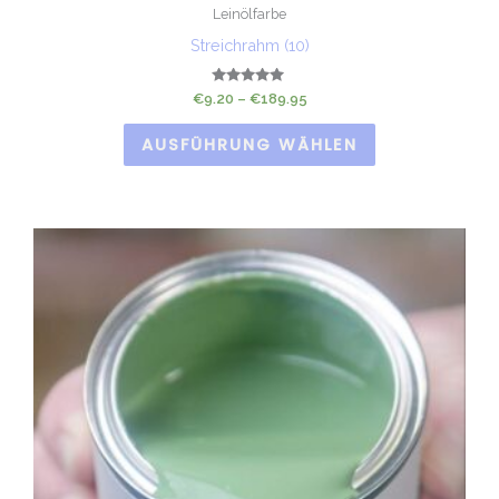
Leinölfarbe
Streichrahm (10)
Bewertet
€
9.20
–
€
189.95
mit
5.00
von 5
AUSFÜHRUNG WÄHLEN