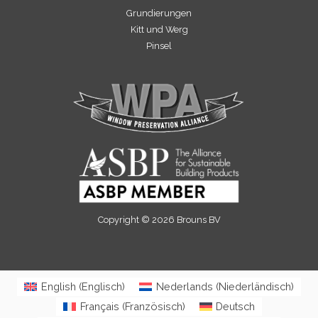
Grundierungen
Kitt und Werg
Pinsel
Copyright © 2026 Brouns BV
English
(
Englisch
)
Nederlands
(
Niederländisch
)
Français
(
Französisch
)
Deutsch