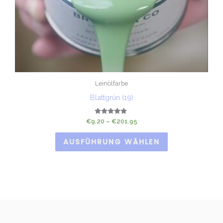
Leinölfarbe
Blattgrün (19)
Bewertet
€
9.20
–
€
201.95
mit
5.00
von 5
AUSFÜHRUNG WÄHLEN